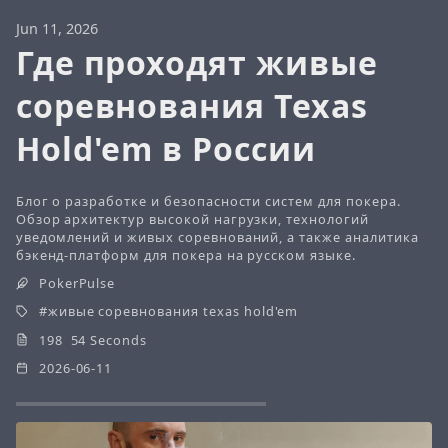
Jun 11, 2026
Где проходят живые
соревнования Texas
Hold'em в России
Блог о разработке и безопасности систем для покера.
Обзор архитектур высокой нагрузки, технологий
уведомлений и живых соревнований, а также аналитика
бэкенд-платформ для покера на русском языке.
PokerPulse
живые соревнования texas hold'em
198 54 Seconds
2026-06-11