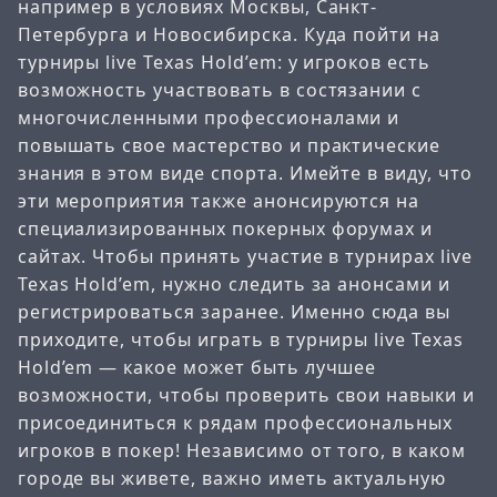
например в условиях Москвы, Санкт-
Петербурга и Новосибирска. Куда пойти на
турниры live Texas Hold’em: у игроков есть
возможность участвовать в состязании с
многочисленными профессионалами и
повышать свое мастерство и практические
знания в этом виде спорта. Имейте в виду, что
эти мероприятия также анонсируются на
специализированных покерных форумах и
сайтах. Чтобы принять участие в турнирах live
Texas Hold’em, нужно следить за анонсами и
регистрироваться заранее. Именно сюда вы
приходите, чтобы играть в турниры live Texas
Hold’em — какое может быть лучшее
возможности, чтобы проверить свои навыки и
присоединиться к рядам профессиональных
игроков в покер! Независимо от того, в каком
городе вы живете, важно иметь актуальную