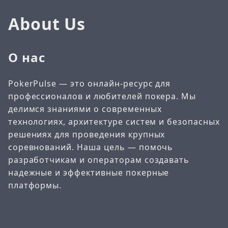
About Us
О нас
PokerPulse — это онлайн-ресурс для
профессионалов и любителей покера. Мы
делимся знаниями о современных
технологиях, архитектуре систем и безопасных
решениях для проведения крупных
соревнований. Наша цель — помочь
разработчикам и операторам создавать
надежные и эффективные покерные
платформы.