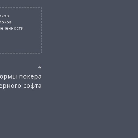
оков
роков
леченности
формы покера
ерного софта