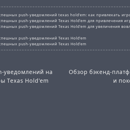
пешных push-уведомлений texas hold'em: как привлекать игр
пешных push-уведомлений Texas Hold'em для привлечения иг
пешных push-уведомлений Texas Hold'em для увеличения вов
пешных push-уведомлений Texas Hold'em
пешных push-уведомлений Texas Hold'em
h-уведомлений на
Обзор бэкенд-плат
ы Texas Hold'em
и пок