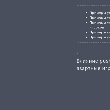
Примеры ус
Примеры ус
Примеры ус
игроков
Примеры ус
Примеры ус
Влияние pus
азартные игр