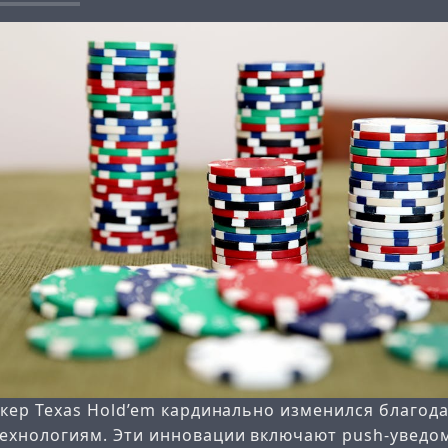
кер Texas Hold’em кардинально изменился благод
ехнологиям. Эти инновации включают push-уведо