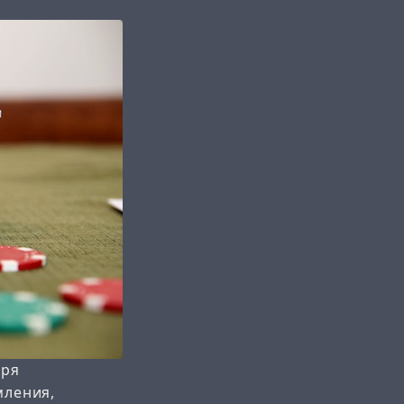
аря
мления,