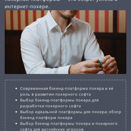
интернет-покере.
Современная бэкенд-платформа покера и её
роль в развитии покерного софта
Выбор бэкенд-платформы покера для
разработки покерного софта
Выбор идеальной платформы для покера: обзор
бэкенд-платформ покера
Выбор бэкенд-платформы покера и покерного
софта для российских игроков