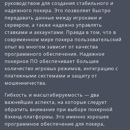
руководством для создания стабильного и
надежного покера. Это позволяет быстро
передавать данные между игроками и
сервером, а также надежно управлять
ставками и аккаунтами. Правда в том, что в
современном мире покера пользовательский
опыт во многом зависит от качества
программного обеспечения. Надежное
покерное ПО обеспечивает большее
количество игровых режимов, интеграцию с
платежными системами и защиту от
мошенничества.
Гибкость и масштабируемость — два
важнейших аспекта, на которые следует
обратить внимание при выборе покерной
бэкенд-платформы. Это именно хорошее
программное обеспечение для покера,