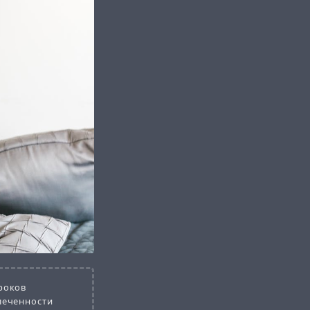
роков
леченности