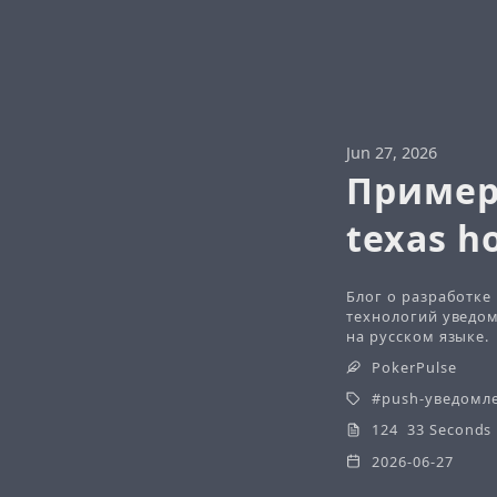
Jun 27, 2026
Пример
texas h
Блог о разработке
технологий уведом
на русском языке.
PokerPulse
push-уведомле
124 33 Seconds
2026-06-27