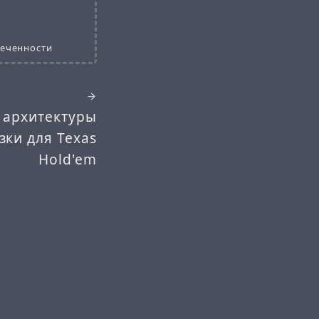
леченности
 архитектуры
зки для Texas
Hold'em