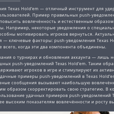
ия Texas Hold’em — отличный инструмент для уде
ользователей. Пример правильных push-уведомлен
 повысить вовлечённость и естественным образом
ты. Например, некоторые уведомления о специаль
особны мотивировать игроков вернуться. Актуаль
я — ключевые факторы: push-уведомления Texas H
 всего, когда эти два компонента объединены.
нания о турнирах и обновления аккаунта — лишь н
ных push-уведомлений Texas Hold’em. Таким обра
ерживают игроков в игре и стимулируют их активн
дачные примеры push-уведомлений в Texas Hold’e
разные сообщения вызывают наибольшую вовлечённ
им образом скорректировать свою стратегию. В к
ользование удачных примеров push-уведомлений T
ее высоким показателям вовлечённости и росту в