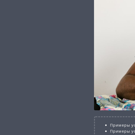
Примеры ус
Примеры ус