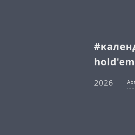
кален
hold'em
2026
Ab