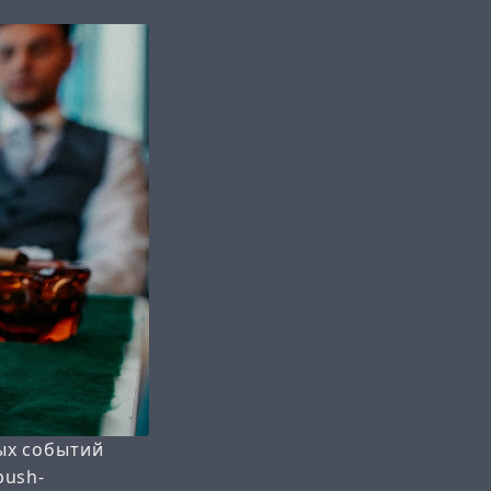
ых событий
push-