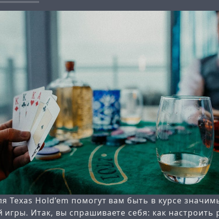
я Texas Hold’em помогут вам быть в курсе значим
игры. Итак, вы спрашиваете себя: как настроить 