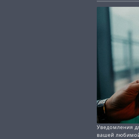
Уведомления дл
вашей любимой 